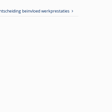
htscheiding beïnvloed werkprestaties