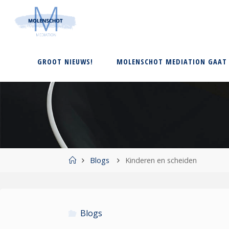
Ga
naar
M
de
O
L
E
inhoud
N
S
GROOT NIEUWS!
MOLENSCHOT MEDIATION GAAT 
C
H
O
T
M
E
D
I
A
T
I
O
N
Home
Blogs
Kinderen en scheiden
Blogs